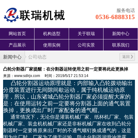
服务电话
0536-6888315
网站首页
机构选型
关于联瑞
新闻中心
产品展示
使用实例
公司实景
联系我们
新闻中心
公司动态
返回
凸轮分割器厂家提醒：在分割器运转使用之前一定要将此处更换掉
来源：www.sdlrjx.com
时间：2019/5/17 21:53:14
凸轮分割器运动原理就是：内部输入凸轮拨动输出
分度装置进行无间隙间歇运动，属于纯机械运动原
理，所以，山东诸城凸轮分割器厂家必须提醒大家的
是：在使用运转之前一定要将分割器上面的通气装置
换掉，更换成出厂时厂家配备的通气帽。
通常情况下，无论你是灌装机械厂家、纸杯机厂家、包装
机械厂家、装盒机机械厂家还是非标机械厂家在收到凸轮分
割器时一定要将原来出厂时的不通气螺钉换成通气的，这是
因为出厂时，厂家为了便于运输，防止分割器润滑油泄露，